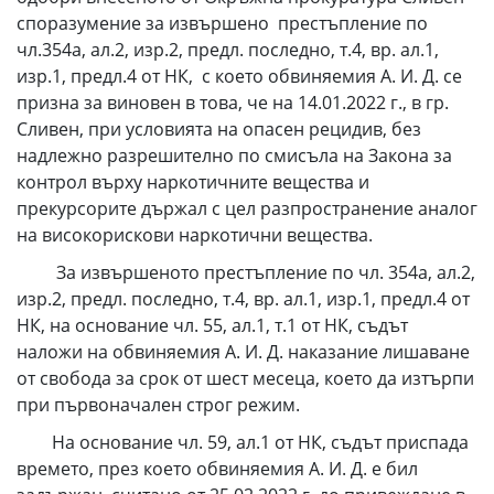
споразумение за извършено престъпление по
чл.354а, ал.2, изр.2, предл. последно, т.4, вр. ал.1,
изр.1, предл.4 от НК, с което обвиняемия А. И. Д. се
призна за виновен в това, че на 14.01.2022 г., в гр.
Сливен, при условията на опасен рецидив, без
надлежно разрешително по смисъла на Закона за
контрол върху наркотичните вещества и
прекурсорите държал с цел разпространение аналог
на високорискови наркотични вещества.
За извършеното престъпление по чл. 354а, ал.2,
изр.2, предл. последно, т.4, вр. ал.1, изр.1, предл.4 от
НК, на основание чл. 55, ал.1, т.1 от НК, съдът
наложи на обвиняемия А. И. Д. наказание лишаване
от свобода за срок от шест месеца, което да изтърпи
при първоначален строг режим.
На основание чл. 59, ал.1 от НК, съдът приспада
времето, през което обвиняемия А. И. Д. е бил