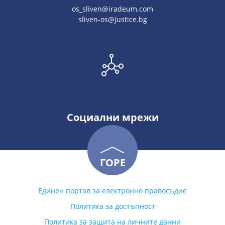
os_sliven@iradeum.com
sliven-os@justice.bg
Социални мрежи
ГОРЕ
Единен портал за електронно правосъдие
Политика за достъпност
Политика за защита на личните данни