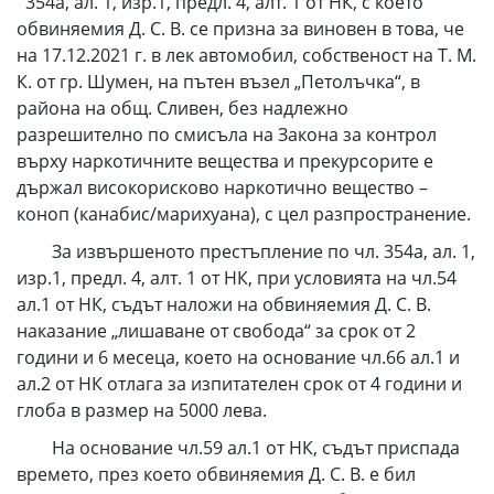
354а, ал. 1, изр.1, предл. 4, алт. 1 от НК, с което
обвиняемия Д. С. В. се призна за виновен в това, че
на 17.12.2021 г. в лек автомобил, собственост на Т. М.
К. от гр. Шумен, на пътен възел „Петолъчка“, в
района на общ. Сливен, без надлежно
разрешително по смисъла на Закона за контрол
върху наркотичните вещества и прекурсорите е
държал високорисково наркотично вещество –
коноп (канабис/марихуана), с цел разпространение.
За извършеното престъпление по чл. 354а, ал. 1,
изр.1, предл. 4, алт. 1 от НК, при условията на чл.54
ал.1 от НК, съдът наложи на обвиняемия Д. С. В.
наказание „лишаване от свобода“ за срок от 2
години и 6 месеца, което на основание чл.66 ал.1 и
ал.2 от НК отлага за изпитателен срок от 4 години и
глоба в размер на 5000 лева.
На основание чл.59 ал.1 от НК, съдът приспада
времето, през което обвиняемия Д. С. В. е бил