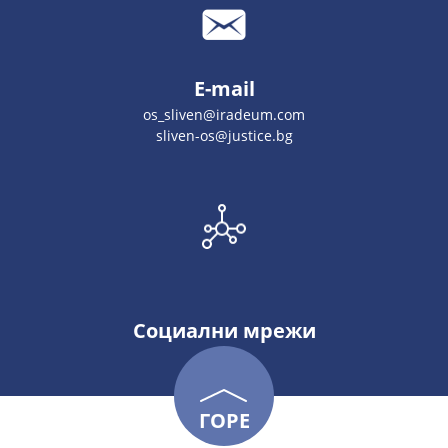
E-mail
os_sliven@iradeum.com
sliven-os@justice.bg
Социални мрежи
ГОРЕ