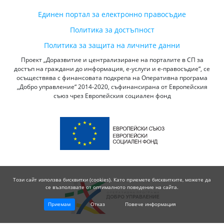
Единен портал за електронно правосъдие
Политика за достъпност
Политика за защита на личните данни
Проект „Доразвитие и централизиране на порталите в СП за
достъп на граждани до информация, е-услуги и е-правосъдие“, се
осъществява с финансовата подкрепа на Оперативна програма
„Добро управление“ 2014-2020, съфинансирана от Европейския
съюз чрез Европейския социален фонд
Този сайт използва бисквитки (cookies). Като приемете бисквитките, можете да
се възползвате от оптималното поведение на сайта.
Приемам
Отказ
Повече информация