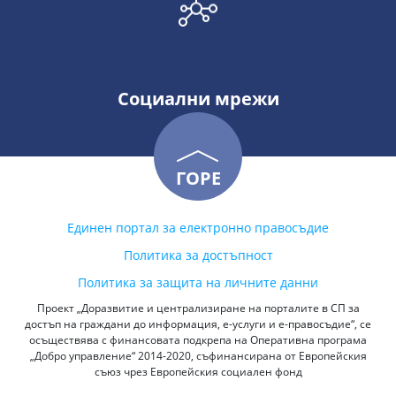
Социални мрежи
ГОРЕ
Единен портал за електронно правосъдие
Политика за достъпност
Политика за защита на личните данни
Проект „Доразвитие и централизиране на порталите в СП за
достъп на граждани до информация, е-услуги и е-правосъдие“, се
осъществява с финансовата подкрепа на Оперативна програма
„Добро управление“ 2014-2020, съфинансирана от Европейския
съюз чрез Европейския социален фонд