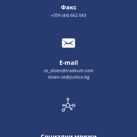
Факс
+359 (44) 662 043
E-mail
os_sliven@iradeum.com
sliven-os@justice.bg
Социални мрежи