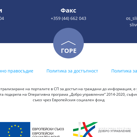
и
Факс
04
+359 (44) 662 043
os_s
sli
ГОРЕ
нно правосъдие
Политика за достъпност
Политика з
трализиране на порталите в СП за достъп на граждани до информация, е-у
а подкрепа на Оперативна програма „Добро управление“ 2014-2020, съф
съюз чрез Европейския социален фонд