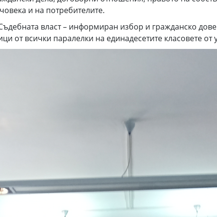
човека и на потребителите.
Съдебната власт – информиран избор и гражданско дов
ци от всички паралелки на единадесетите класовете от 