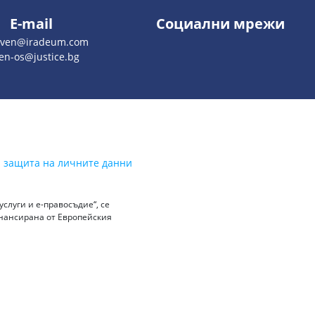
E-mail
Социални мрежи
liven@iradeum.com
ven-os@justice.bg
а защита на личните данни
слуги и е-правосъдие“, се
инансирана от Европейския