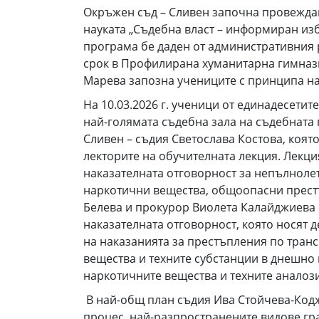
Окръжен съд – Сливен започна провеждан
науката „Съдебна власт – информиран из
програма бе даден от административния 
срок в Профилирана хуманитарна гимнази
Марева запозна учениците с принципа на 
На 10.03.2026 г. ученици от единадесети
най-голямата съдебна зала на съдебната 
Сливен – съдия Светослава Костова, коят
лекторите на обучителната лекция. Лекци
наказателната отговорност за непълноле
наркотични вещества, общоопасни престъ
Белева и прокурор Виолета Калайджиева 
наказателната отговорност, която носят 
на наказанията за престъпления по тран
вещества и техните субстанции в днешно в
наркотичните вещества и техните аналози
В най-общ план съдия Ива Стойчева-Кодж
процес, най-разпространените видове гр