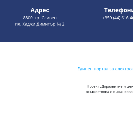
Адрес
Телефон
8800, гр. Сливен
+359 (44) 616 4
пл. Хаджи Димитър № 2
Единен портал за електро
Проект „Доразвитие и цен
осъществява с финансоват