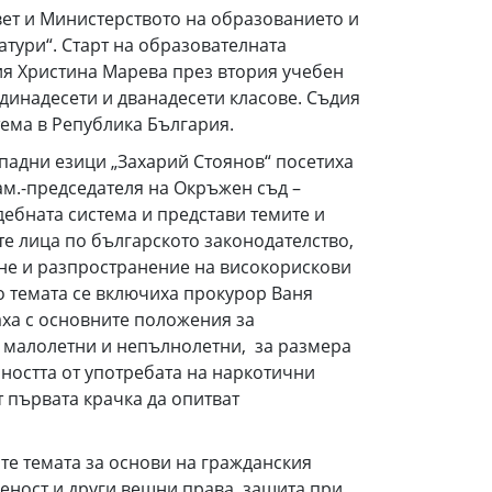
ет и Министерството на образованието и
тури“. Старт на образователната
ия Христина Марева през втория учебен
динадесети и дванадесети класове. Съдия
тема в Република България.
ападни езици „Захарий Стоянов“ посетиха
ам.-председателя на Окръжен съд –
дебната система и представи темите и
те лица по българското законодателство,
не и разпространение на високорискови
 темата се включиха прокурор Ваня
аха с основните положения за
ду малолетни и непълнолетни, за размера
ността от употребата на наркотични
т първата крачка да опитват
те темата за основи на гражданския
еност и други вещни права, защита при