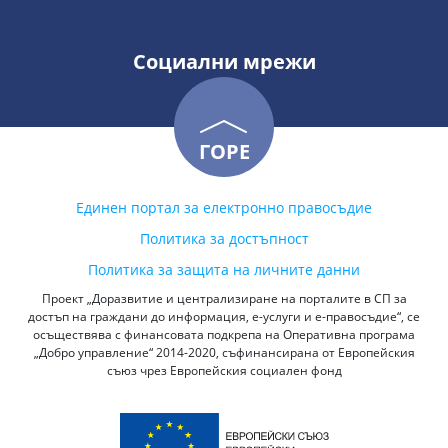
Социални мрежи
ГОРЕ
Единен портал за електронно правосъдие
Политика за достъпност
Политика за защита на личните данни
Проект „Доразвитие и централизиране на порталите в СП за
достъп на граждани до информация, е-услуги и е-правосъдие“, се
осъществява с финансовата подкрепа на Оперативна програма
„Добро управление“ 2014-2020, съфинансирана от Европейския
съюз чрез Европейския социален фонд