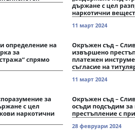
държане с цел раз
наркотични вещес
11 март 2024
и определение на
Окръжен съд – Сли
ярка за
извършено престъп
стража“ спрямо
платежен инструмен
съгласие на титуля
11 март 2024
споразумение за
Окръжен съд – Слив
ържане с цел
осъди подсъдим за
скови наркотични
престъпление с пр
28 февруари 2024