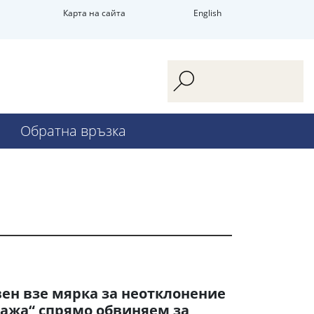
Карта на сайта
English
Обратна връзка
ен взе мярка за неотклонение
ража“ спрямо обвиняем за