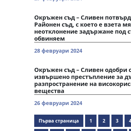
Окръжен съд – Сливен потвърд
Районен съд, с което е взета м
неотклонение задържане под 
обвиняем
28 февруари 2024
Окръжен съд – Сливен одобри 
извършено престъпление за д
разпространение на високори
вещества
26 февруари 2024
Първа страница
1
2
3