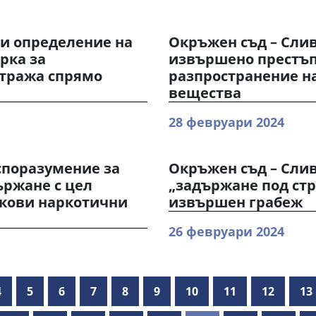
и определение на
Окръжен съд – Сли
ярка за
извършено престъп
стража спрямо
разпространение н
вещества
28 февруари 2024
споразумение за
Окръжен съд – Слив
ържане с цел
„задържане под ст
скови наркотични
извършен грабеж
26 февруари 2024
4
5
6
7
8
9
10
11
12
13