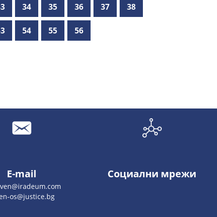
33
34
35
36
37
38
53
54
55
56
E-mail
Социални мрежи
liven@iradeum.com
ven-os@justice.bg