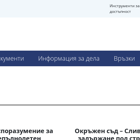
Инструменти за
достъпност
кументи
Информация за дела
Връзки
споразумение за
Окръжен съд – Слив
епълнолетен
„задържане под ст