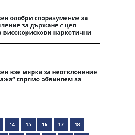
вен одобри споразумение за
ление за държане с цел
а високорискови наркотични
ен взе мярка за неотклонение
ража“ спрямо обвиняем за
14
15
16
17
18