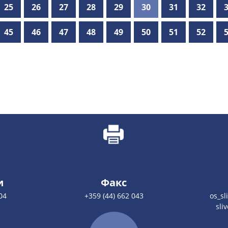
25
26
27
28
29
30
31
32
45
46
47
48
49
50
51
52
и
Факс
04
+359 (44) 662 043
os_s
sli