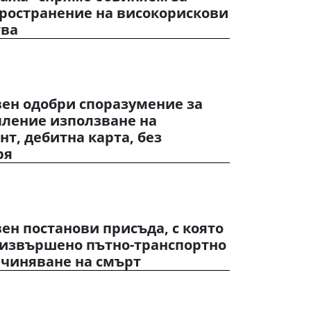
пространение на високорискови
тва
вен одобри споразумение за
ление използване на
т, дебитна карта, без
ря
ен постанови присъда, с която
 извършено пътно-транспортно
ичиняване на смърт