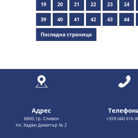
19
20
21
22
23
24
39
40
41
42
43
44
Последна страница
Адрес
Телефон
8800, гр. Сливен
+359 (44) 616 4
пл. Хаджи Димитър № 2