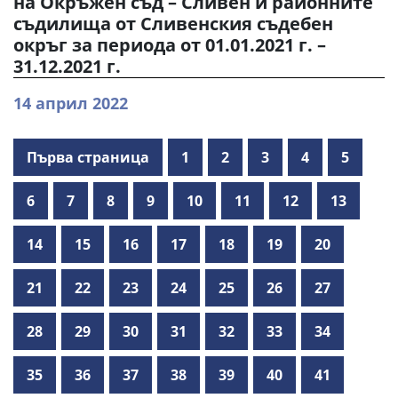
на Окръжен съд – Сливен и районните
съдилища от Сливенския съдебен
окръг за периода от 01.01.2021 г. –
31.12.2021 г.
14 април 2022
Първа страница
1
2
3
4
5
6
7
8
9
10
11
12
13
14
15
16
17
18
19
20
21
22
23
24
25
26
27
28
29
30
31
32
33
34
35
36
37
38
39
40
41