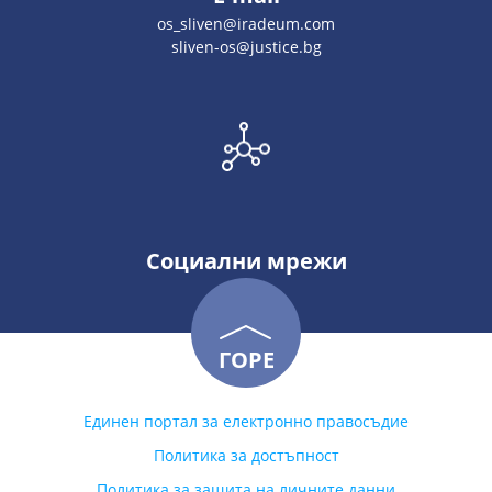
os_sliven@iradeum.com
sliven-os@justice.bg
Социални мрежи
ГОРЕ
Единен портал за електронно правосъдие
Политика за достъпност
Политика за защита на личните данни