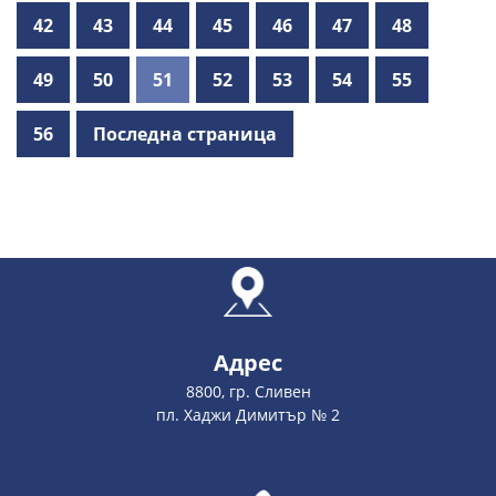
42
43
44
45
46
47
48
49
50
51
52
53
54
55
56
Последна страница
Адрес
8800, гр. Сливен
пл. Хаджи Димитър № 2