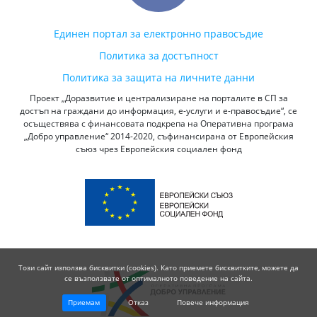
Единен портал за електронно правосъдие
Политика за достъпност
Политика за защита на личните данни
Проект „Доразвитие и централизиране на порталите в СП за
достъп на граждани до информация, е-услуги и е-правосъдие“, се
осъществява с финансовата подкрепа на Оперативна програма
„Добро управление“ 2014-2020, съфинансирана от Европейския
съюз чрез Европейския социален фонд
Този сайт използва бисквитки (cookies). Като приемете бисквитките, можете да
се възползвате от оптималното поведение на сайта.
Приемам
Отказ
Повече информация