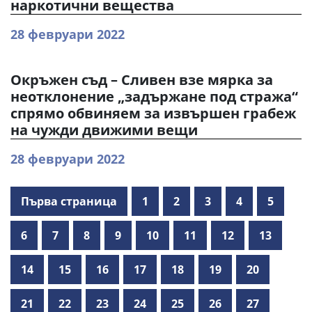
наркотични вещества
28 февруари 2022
Окръжен съд – Сливен взе мярка за
неотклонение „задържане под стража“
спрямо обвиняем за извършен грабеж
на чужди движими вещи
28 февруари 2022
Първа страница
1
2
3
4
5
6
7
8
9
10
11
12
13
14
15
16
17
18
19
20
21
22
23
24
25
26
27