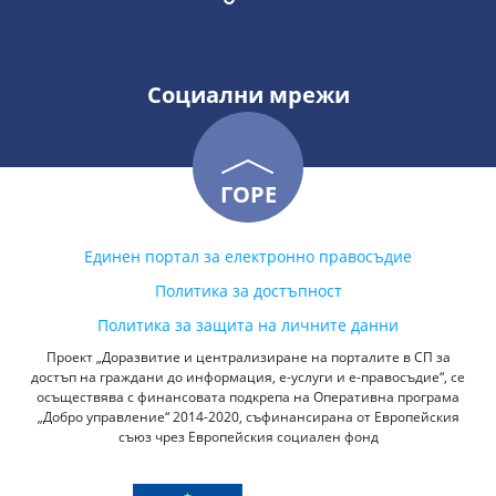
Социални мрежи
ГОРЕ
Единен портал за електронно правосъдие
Политика за достъпност
Политика за защита на личните данни
Проект „Доразвитие и централизиране на порталите в СП за
достъп на граждани до информация, е-услуги и е-правосъдие“, се
осъществява с финансовата подкрепа на Оперативна програма
„Добро управление“ 2014-2020, съфинансирана от Европейския
съюз чрез Европейския социален фонд