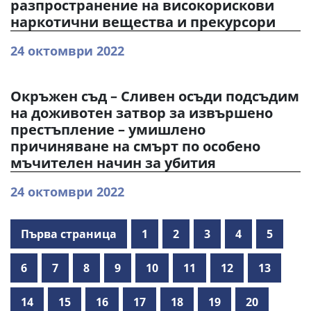
разпространение на високорискови
наркотични вещества и прекурсори
24 октомври 2022
Окръжен съд – Сливен осъди подсъдим
на доживотен затвор за извършено
престъпление – умишлено
причиняване на смърт по особено
мъчителен начин за убития
24 октомври 2022
Първа страница
1
2
3
4
5
6
7
8
9
10
11
12
13
14
15
16
17
18
19
20