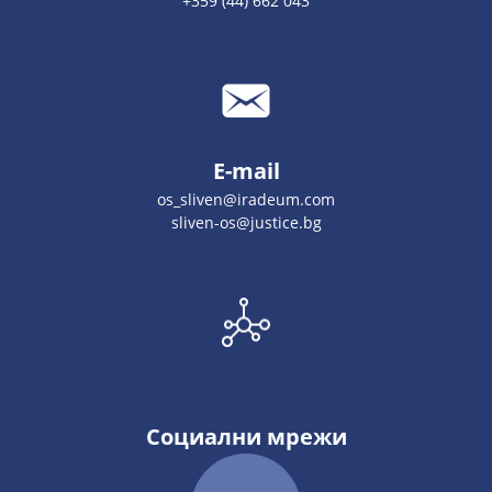
+359 (44) 662 043
E-mail
os_sliven@iradeum.com
sliven-os@justice.bg
Социални мрежи