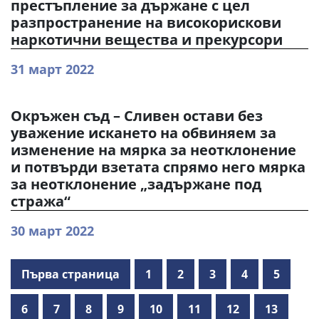
престъпление за държане с цел
разпространение на високорискови
наркотични вещества и прекурсори
31 март 2022
Окръжен съд – Сливен остави без
уважение искането на обвиняем за
изменение на мярка за неотклонение
и потвърди взетата спрямо него мярка
за неотклонение „задържане под
стража“
30 март 2022
Първа страница
1
2
3
4
5
6
7
8
9
10
11
12
13