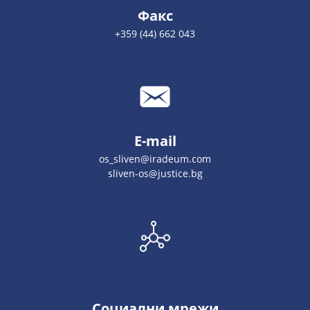
Факс
+359 (44) 662 043
E-mail
os_sliven@iradeum.com
sliven-os@justice.bg
Социални мрежи