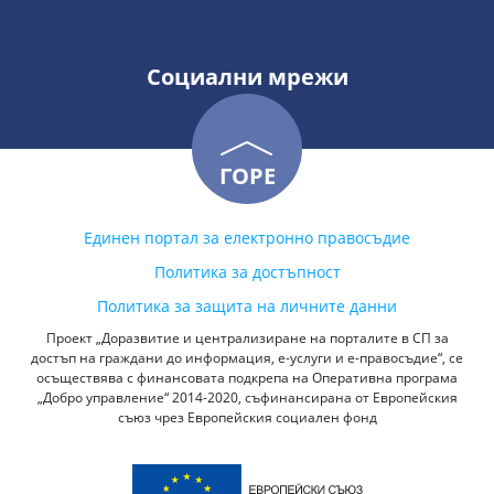
Социални мрежи
ГОРЕ
Единен портал за електронно правосъдие
Политика за достъпност
Политика за защита на личните данни
Проект „Доразвитие и централизиране на порталите в СП за
достъп на граждани до информация, е-услуги и е-правосъдие“, се
осъществява с финансовата подкрепа на Оперативна програма
„Добро управление“ 2014-2020, съфинансирана от Европейския
съюз чрез Европейския социален фонд